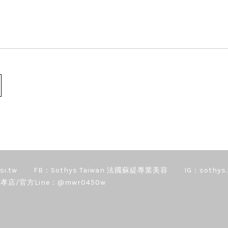
si.tw
FB：Sothys Taiwan 法國蘇緹專業美容
IG：sothys.
孝店/官方Line：@mwr0450w