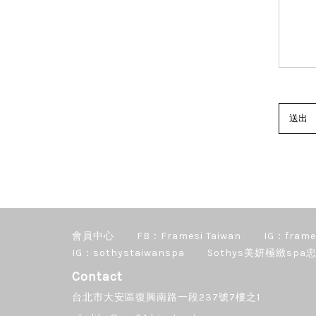
會員中心
FB：Framesi Taiwan
IG：frame
IG：sothystaiwanspa
Sothys美妍極緻spa忠
Contact
台北市大安區復興南路一段237號7樓之1