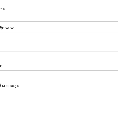
me
話
Phone
稱
述
Message