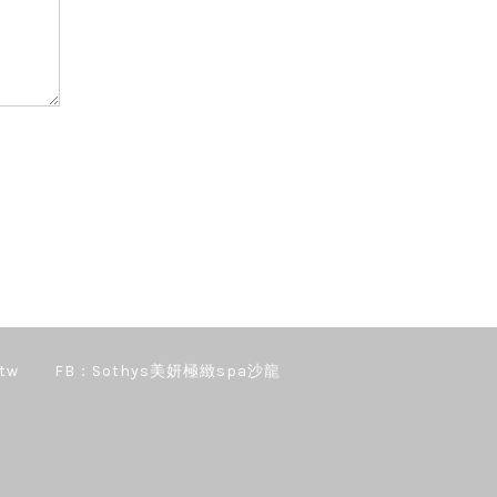
tw
FB：Sothys美妍極緻spa沙龍