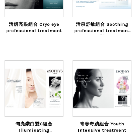
活妍亮眼組合 Cryo eye
活泉舒敏組合 Soothing
professional treatment
professional treatment
with Spa™ Thermal
Water
勻亮鑽白雙C組合
青春奇蹟組合 Youth
Illuminating
Intensive treatment