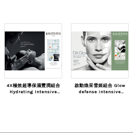
professional treatment
4X極效超導保濕豐潤組合
啟動煥采雪姬組合 Glow
Hydrating Intensive
defense intensive
treatment
treatment