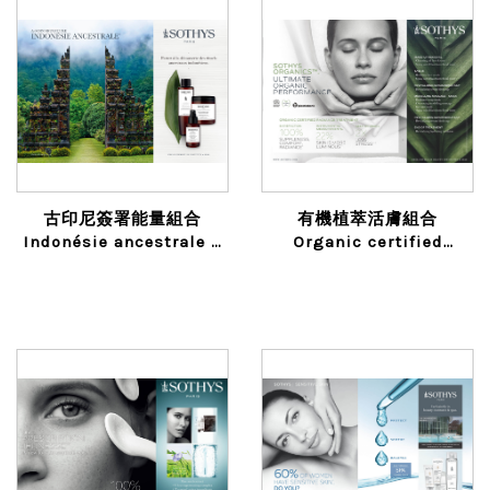
古印尼簽署能量組合
有機植萃活膚組合
Indonésie ancestrale ™
Organic certified
Signature treatment
radiance treatment
1h00