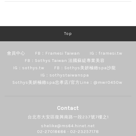
Top
會員中心
FB：Framesi Taiwan
IG：framesi.tw
FB：Sothys Taiwan 法國蘇緹專業美容
IG：sothys.tw
FB：Sothys美妍極緻spa沙龍
IG：sothystaiwanspa
Sothys美妍極緻spa忠孝店/官方Line：@mwr0450w
Contact
台北市大安區復興南路一段237號7樓之1
shelike@ms64.hinet.net
02-27018686 ‧ 02-23257178