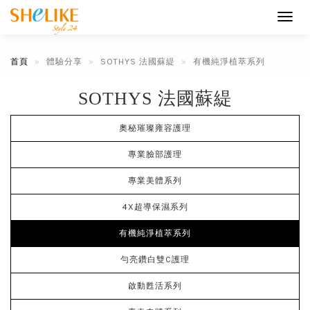
Toggl
navig
首頁
體驗分享
SOTHYS 法國蘇緹
有機純淨植萃系列
SOTHYS 法國蘇緹
奧秘璀璨雍容護理
專業臉部護理
專業美體系列
4X超導保濕系列
有機純淨植萃系列
勻亮鑽白雙C護理
啟動甦活系列