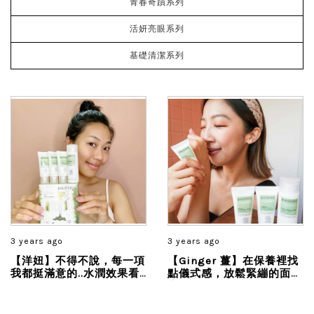
青春奇蹟系列
活妍亮眼系列
基礎清潔系列
3 years ago
3 years ago
【洋妞】不得不說，每一項
【Ginger 薑】在保養裡找
我都挺滿意的..水潤效果看
點儀式感，放鬆緊繃的面
的到，尤其活膚面膜真的很
容，去角質後每寸肌膚都在
保濕， 隔天上妝也很服貼...
呼吸，來趟優雅又天然的充
電之旅...