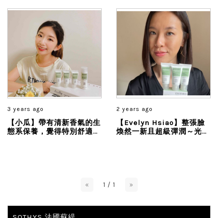
3 years ago
2 years ago
【小瓜】帶有清新香氣的生
【Evelyn Hsiao】整張臉
態系保養，覺得特別舒適、
煥然一新且超級彈潤～光澤
清爽，感受保水度的同時提
健康的觸感無可取代！
升肌膚光澤感，大大減緩了
我皮膚容易出現乾燥、暗
沈、粗糙等現象...
«
1 / 1
»
SOTHYS 法國蘇緹