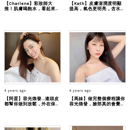
【Charlene】彩妝師大
【Kath】皮膚澎潤度明顯
推！肌膚喝飽水，看起來膨
提高，氣色更明亮，含水度
潤膨潤的～整個膚況都變高
明顯提升很多， 不需要太
級了呢！
多彩妝的修飾就可以完美出
門！
4 years ago
4 years ago
【阿蛋】容光煥發...連頭皮
【馬妹】做完整個療程讓你
都幫你做到放鬆，外在保養
容光煥發，臉部真的會覺得
的同時，連身心都感覺獲得
亮了一階，所有的保養品都
舒壓...
是有機認證，非常溫和且舒
服...