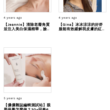
4 years ago
4 years ago
【Jeannie】清除老廢角質
【Gina】冰冰涼涼的好舒
並注入美白保濕精華，臉頰
服能有效緩解我皮膚的紅
變好亮
腫，課程結束後隔天感覺皮
膚比較不敏感，而且也沒有
泛紅的狀況變得比較好上妝
5 years ago
【儂儂雜誌編輯測試站】眼
周保養怎麼做？30+回春6