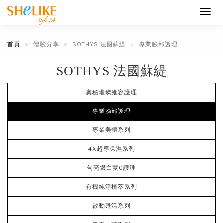
Toggl
navig
首頁
體驗分享
SOTHYS 法國蘇緹
專業臉部護理
SOTHYS 法國蘇緹
奧秘璀璨雍容護理
專業臉部護理
專業美體系列
4X超導保濕系列
勻亮鑽白雙C護理
有機純淨植萃系列
啟動甦活系列