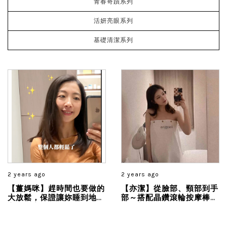
青春奇蹟系列
活妍亮眼系列
基礎清潔系列
2 years ago
2 years ago
【薑媽咪】趕時間也要做的
【亦潔】從臉部、頸部到手
大放鬆，保證讓妳睡到地
部～搭配晶鑽滾輪按摩棒貼
心，頭肩頸放鬆整個人都輕
合臉部曲線的滾動， 很放
鬆了...
鬆舒服！由內到外煥發晶
透，超有感提亮膚色，直接