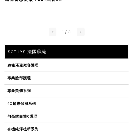
大步驟，擊敗初老變身電眼
女神
«
1 / 3
»
SOTHYS 法國蘇緹
奧秘璀璨雍容護理
專業臉部護理
專業美體系列
4X超導保濕系列
勻亮鑽白雙C護理
有機純淨植萃系列