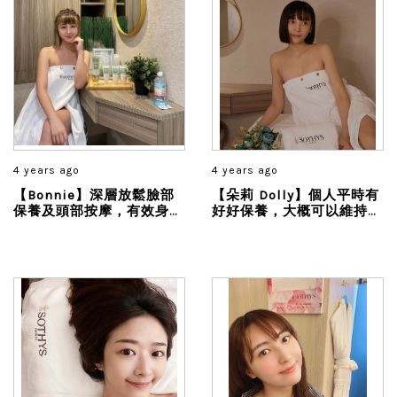
4 years ago
4 years ago
【Bonnie】深層放鬆臉部
【朵莉 Dolly】個人平時有
保養及頭部按摩，有效身心
好好保養，大概可以維持一
釋放愉快能量，舒服到我快
個月左右，這種剛做完臉的
睡著，每一分鐘都是享受...
透亮度和保濕嫩感，來自法
式的手技真的不會讓妳失
望...