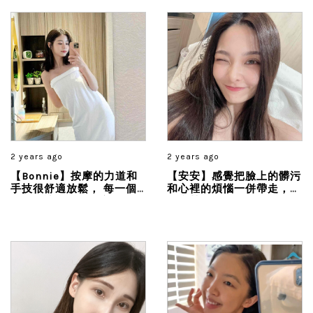
讓肌膚亮一階...
2 years ago
2 years ago
【Bonnie】按摩的力道和
【安安】感覺把臉上的髒污
手技很舒適放鬆， 每一個
和心裡的煩惱一併帶走，不
動作都讓我感到身心解放，
僅疲勞都消散了，皮膚還ㄉ
壓力和緊張感完全消失了，
ㄨㄞㄉㄨㄞ的很透亮！ 整
是按摩也是一場靈魂的療
個煥然一新...
癒...