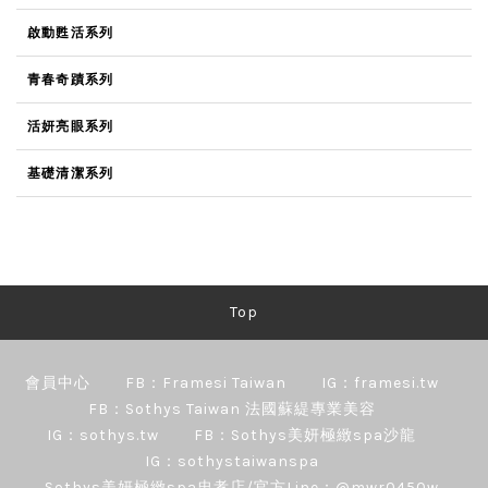
啟動甦活系列
青春奇蹟系列
活妍亮眼系列
基礎清潔系列
Top
會員中心
FB：Framesi Taiwan
IG：framesi.tw
FB：Sothys Taiwan 法國蘇緹專業美容
IG：sothys.tw
FB：Sothys美妍極緻spa沙龍
IG：sothystaiwanspa
Sothys美妍極緻spa忠孝店/官方Line：@mwr0450w