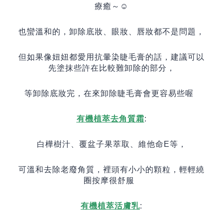
療癒～
☺️
也蠻溫和的，卸除底妝、眼妝、唇妝都不是問題，
但如果像妞妞都愛用抗暈染睫毛膏的話，建議可以
先塗抹些許在比較難卸除的部分，
等卸除底妝完，在來卸除睫毛膏會更容易些喔
有機植萃去角質霜
:
白樺樹汁、覆盆子果萃取、維他命
E
等，
可溫和去除老廢角質，裡頭有小小的顆粒，輕輕繞
圈按摩很舒服
有機植萃活膚乳
: