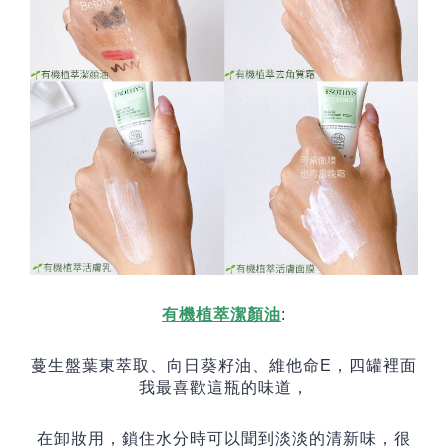
有機植萃潔顏油
:
蔓生盤葉東萃取、向日葵籽油、維他命
E
，
四罐裡面
我最喜歡這瓶的味道，
在卸妝用，鎖住水分時可以聞到淡淡的清新味，很