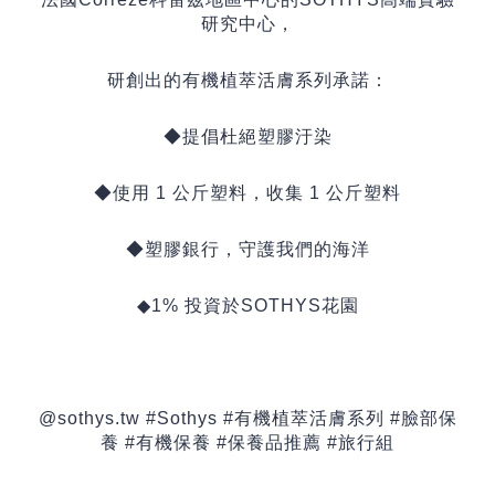
研究中心，
研創出的有機植萃活膚系列承諾：
◆提倡杜絕塑膠汙染
◆使用
1
公斤塑料，收集
1
公斤塑料
◆塑膠銀行，守護我們的海洋
◆1%
投資於
SOTHYS
花園
@sothys.tw #Sothys #
有機植萃活膚系列
#
臉部保
養
#
有機保養
#
保養品推薦
#
旅行組