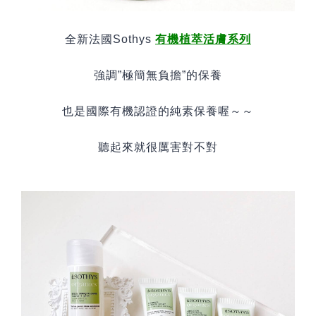
全新法國
Sothys
有機植萃活膚系列
強調
”
極簡無負擔
”
的保養
也是國際有機認證的純素保養喔～～
聽起來就很厲害對不對