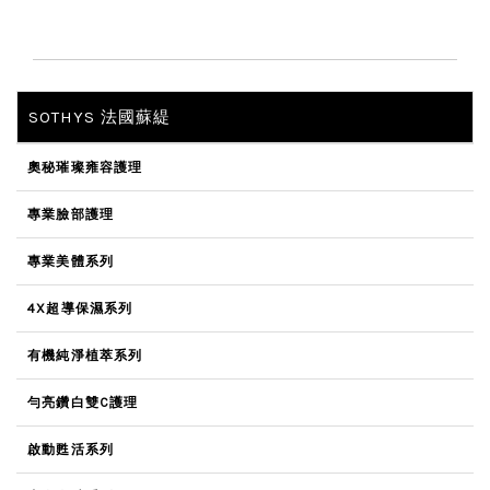
SOTHYS 法國蘇緹
奧秘璀璨雍容護理
專業臉部護理
專業美體系列
4X超導保濕系列
有機純淨植萃系列
勻亮鑽白雙C護理
啟動甦活系列