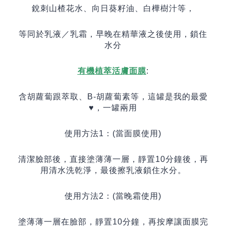
銳刺山楂花水、向日葵籽油、白樺樹汁等，
等同於乳液／乳霜，早晚在精華液之後使用，鎖住
水分
有機植萃活膚面膜
:
含胡蘿蔔跟萃取、
B-
胡蘿蔔素等，這罐是我的最愛
♥️
，一罐兩用
使用方法
1️
：
(
當面膜使用
)
清潔臉部後，直接塗薄薄一層，靜置
10
分鐘後，再
用清水洗乾淨，最後擦乳液鎖住水分。
使用方法
2️
：
(
當晚霜使用
)
塗薄薄一層在臉部，靜置
10
分鐘，再按摩讓面膜完