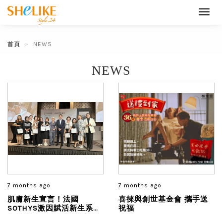
Toggl
navig
首頁
NEWS
NEWS
7 months ago
7 months ago
肌膚新生宣言！法國
喜徠與創世基金會 攜手送
SOTHYS激因賦活新生系
祝福
列，強勢啟動！