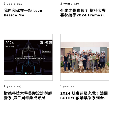
2 years ago
2 years ago
我想和你在一起 Love
什麼才是喜歡？ 樹科大與
Beside Me
喜徠攜手2024 Framesi短
影音創作大賽藝情展露頭角
2 years ago
1 year ago
樹德科技大學美髮設計與經
2024 肌膚超級充電！法國
營系 第二屆畢業成果展
SOTHYS啟動煥采系列全新
上市！