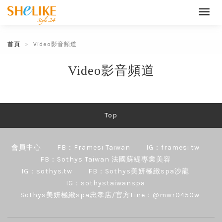
Toggl
navig
首頁
Video影音頻道
Video影音頻道
Top
會員中心
FB：Framesi Taiwan
IG：framesi.tw
FB：Sothys Taiwan 法國蘇緹專業美容
IG：sothys.tw
FB：Sothys美妍極緻spa沙龍
IG：sothystaiwanspa
Sothys美妍極緻spa忠孝店/官方Line：@mwr0450w