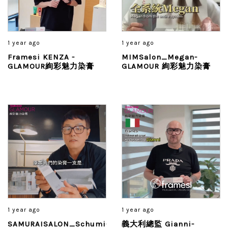
1 year ago
1 year ago
Framesi KENZA -
MIMSalon_Megan-
GLAMOUR絢彩魅力染膏
GLAMOUR 絢彩魅力染膏
1 year ago
1 year ago
SAMURAISALON_Schumi-
義大利總監 Gianni-