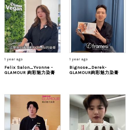
1 year ago
1 year ago
Felix Salon_Yvonne -
Bignose_Derek-
GLAMOUR 絢彩魅力染膏
GLAMOUR絢彩魅力染膏