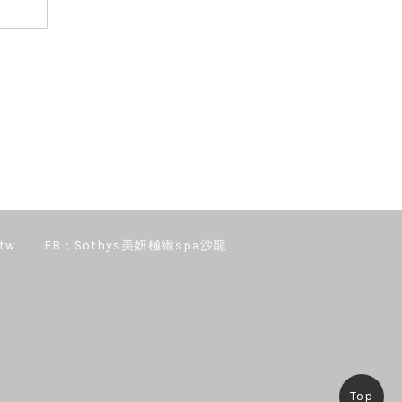
tw
FB：Sothys美妍極緻spa沙龍
Top