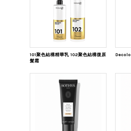
101聚色結構精華乳 102聚色結構復原
髮霜