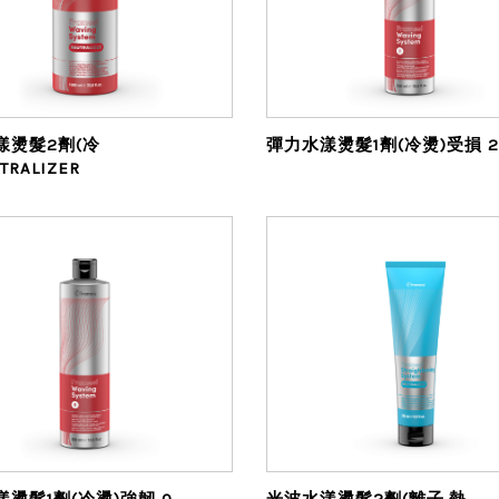
漾燙髮2劑(冷
彈力水漾燙髮1劑(冷燙)受損 2
TRALIZER
燙髮1劑(冷燙)強韌 0
光波水漾燙髮2劑(離子.熱