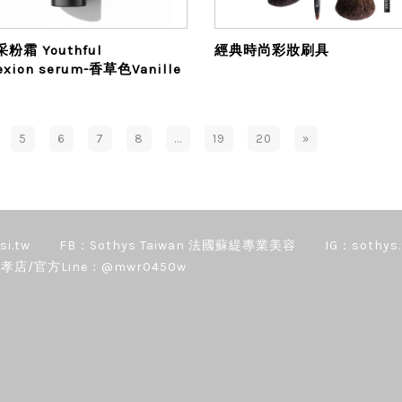
粉霜 Youthful
經典時尚彩妝刷具
exion serum-香草色Vanille
5
6
7
8
...
19
20
»
si.tw
FB：Sothys Taiwan 法國蘇緹專業美容
IG：sothys.
孝店/官方Line：@mwr0450w