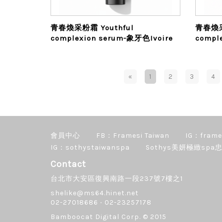
青春煥采粉霜 Youthful
青春煥采
complexion serum-象牙色Ivoire
compl
«
1
2
3
4
會員中心
FB：Framesi Taiwan
IG：frame
IG：sothystaiwanspa
Sothys美妍極緻spa忠
Contact
台北市大安區復興南路一段237號7樓之1
shelike@ms64.hinet.net
02-27018686 ‧ 02-23257178
Bamboocat Digital Corp.
© 2015