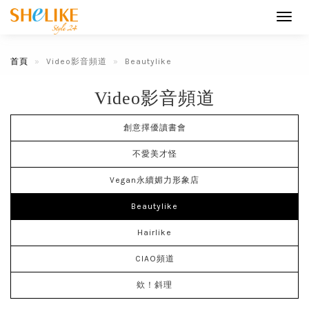
Toggl
navig
首頁
Video影音頻道
Beautylike
Video影音頻道
創意擇優讀書會
不愛美才怪
Vegan永續媚力形象店
Beautylike
Hairlike
CIAO頻道
欸！斜理