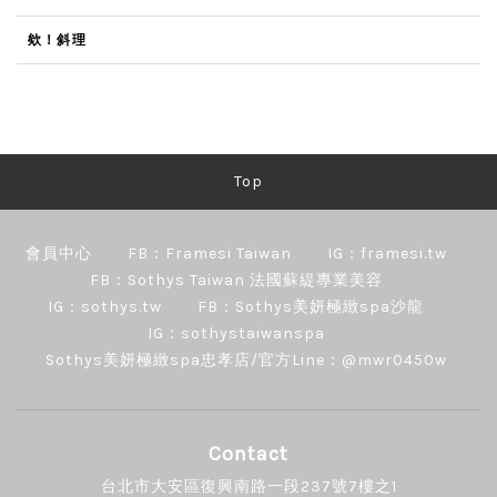
欸！斜理
Top
會員中心
FB：Framesi Taiwan
IG：framesi.tw
FB：Sothys Taiwan 法國蘇緹專業美容
IG：sothys.tw
FB：Sothys美妍極緻spa沙龍
IG：sothystaiwanspa
Sothys美妍極緻spa忠孝店/官方Line：@mwr0450w
Contact
台北市大安區復興南路一段237號7樓之1