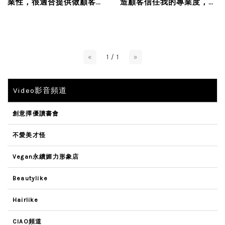
業性，很適合提供做顧客肌
造顧客信任我的專業度，創
膚整體的規劃與建議...
造漾美容成為區域性的指標
沙龍，總之，我非常滿意...
«
1 / 1
»
Video影音頻道
創意擇優讀書會
不愛美才怪
Vegan永續媚力形象店
Beautylike
Hairlike
CIAO頻道