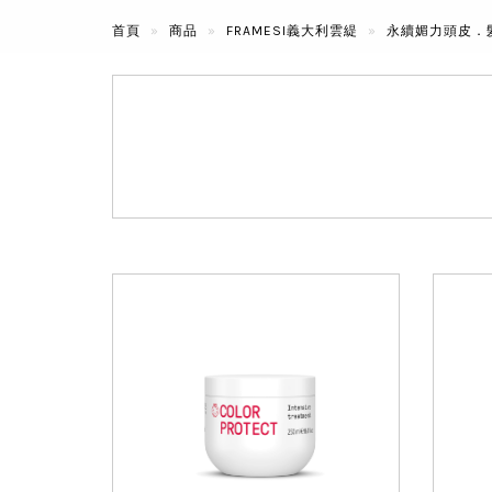
首頁
商品
FRAMESI義大利雲緹
永續媚力頭皮．髮