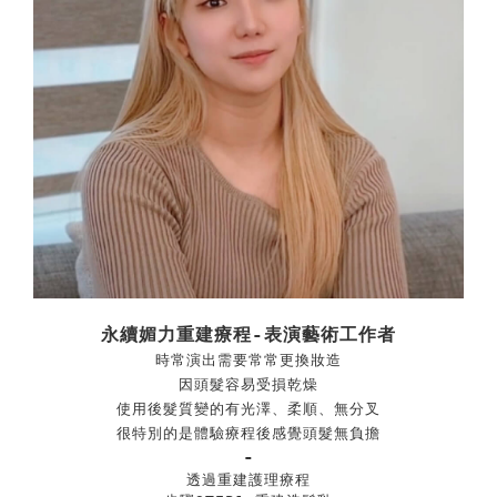
永續媚力重建療程-表演藝術工作者
時常演出需要常常更換妝造
因頭髮容易受損乾燥
使用後髮質變的有光澤、柔順
、
無分叉
很特別的是體驗療程後感覺頭髮無負擔
-
透過重建護理療程