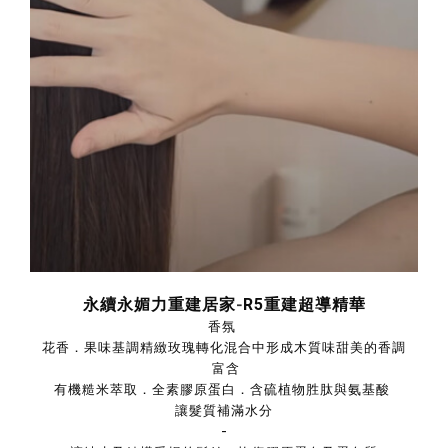
永續永媚力重建居家
-
R5重建超導精華
香氛
花香．果味基調精緻玫瑰轉化混合中形成木質味甜美的香調
富含
有機糙米萃取．全素膠原蛋白．含硫植物胜肽與氨基酸
讓髮質補滿水分
-