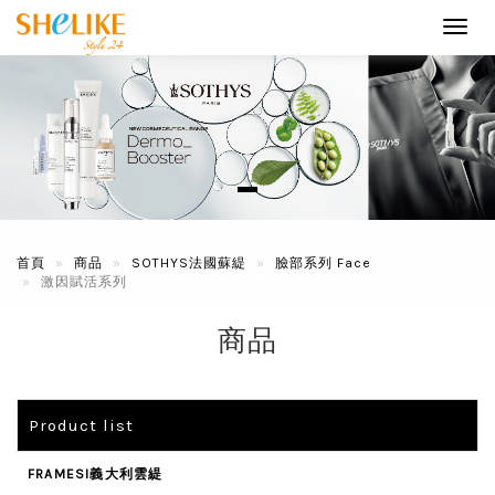
Toggl
navig
首頁
商品
SOTHYS法國蘇緹
臉部系列 Face
激因賦活系列
商品
Product list
FRAMESI義大利雲緹