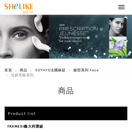
Toggl
navig
首頁
商品
SOTHYS法國蘇緹
臉部系列 Face
活妍亮眼系列
商品
Product list
FRAMESI義大利雲緹