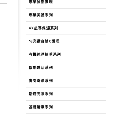
專業臉部護理
專業美體系列
4X超導保濕系列
勻亮鑽白雙C護理
有機純淨植萃系列
啟動甦活系列
青春奇蹟系列
活妍亮眼系列
基礎清潔系列