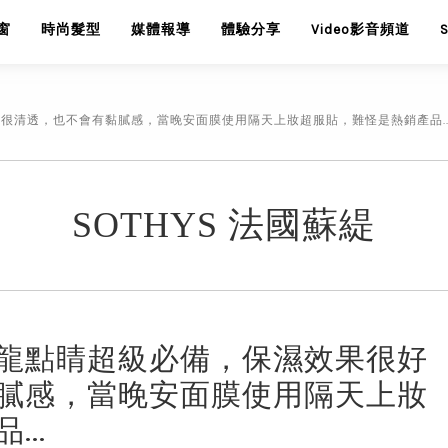
窗
時尚髮型
媒體報導
體驗分享
Video影音頻道
很清透，也不會有黏膩感，當晚安面膜使用隔天上妝超服貼，難怪是熱銷產品..
SOTHYS 法國蘇緹
龍點睛超級必備，保濕效果很好
膩感，當晚安面膜使用隔天上妝
..