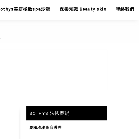
Sothys美妍極緻spa沙龍
保養知識 Beauty skin
聯絡我們
.
SOTHYS 法國蘇緹
奧秘璀璨雍容護理