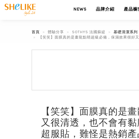
NEWS
品牌介紹
產品櫥
首頁
體驗分享
SOTHYS 法國蘇緹
基礎清潔系列
【笑笑】面膜真的是畫龍點睛超級必備，保濕效果很好又
【笑笑】面膜真的是畫
又很清透，也不會有黏
超服貼，難怪是熱銷產品.