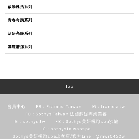
啟動甦活系列
青春奇蹟系列
活妍亮眼系列
基礎清潔系列
Top
會員中心
FB：Framesi Taiwan
IG：framesi.tw
FB：Sothys Taiwan 法國蘇緹專業美容
IG：sothys.tw
FB：Sothys美妍極緻spa沙龍
IG：sothystaiwanspa
Sothys美妍極緻spa忠孝店/官方Line：@mwr0450w