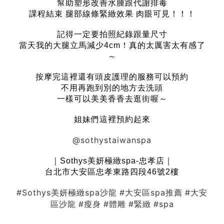
幫助塑形改善水腫跟代謝排毒
課程結束 腿部線條緊緻效果 肉眼可見！！！
記得一定要拍照紀錄跟量尺寸
當天我的大腿立馬減少4cm！真的太厲害太有感了
～
按摩完這裡還有頭皮護理的服務可以預約
不用再跑到別的地方去洗頭
一樣可以美美香香去逛街喔～
姐妹們這裡預約起來
@sothystaiwanspa
｜Sothys美妍極緻spa-忠孝店｜
台北市大安區忠孝東路四段46號2樓
#Sothys美妍極緻spa沙龍
#大安區spa推薦
#大安
區沙龍
#瘦身
#體雕
#緊緻
#spa