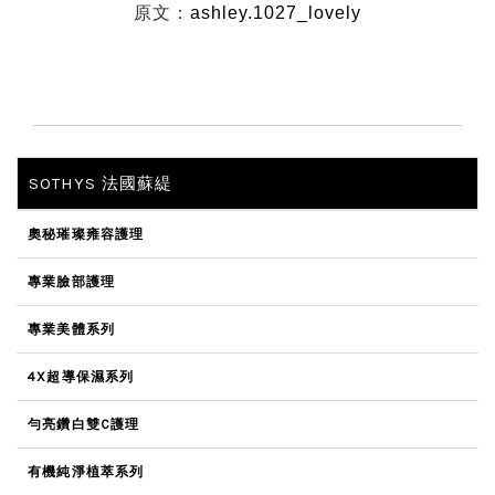
原文：
ashley.1027_lovely
SOTHYS 法國蘇緹
奧秘璀璨雍容護理
專業臉部護理
專業美體系列
4X超導保濕系列
勻亮鑽白雙C護理
有機純淨植萃系列