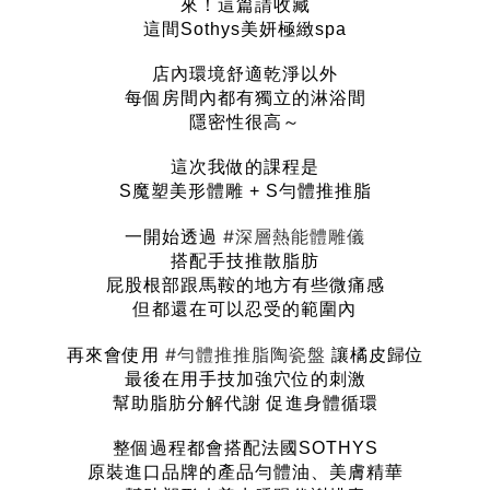
來！這篇請收藏
這間Sothys美妍極緻spa
店內環境舒適乾淨以外
每個房間內都有獨立的淋浴間
隱密性很高～
這次我做的課程是
S魔塑美形體雕 + S勻體推推脂
#深層熱能體雕儀
一開始透過
搭配手技推散脂肪
屁股根部跟馬鞍的地方有些微痛感
但都還在可以忍受的範圍內
#勻體推推脂陶瓷盤
再來會使用
讓橘皮歸位
最後在用手技加強穴位的刺激
幫助脂肪分解代謝 促進身體循環
整個過程都會搭配法國SOTHYS
原裝進口品牌的產品勻體油、美膚精華