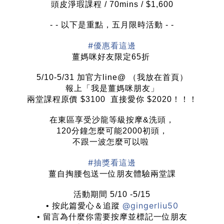
頭皮淨瑕課程 / 70mins / $1,600
- - 以下是重點，五月限時活動 - -
#優惠看這邊
薑媽咪好友限定65折
5/10-5/31 加官方line@ （我放在首頁）
報上「我是薑媽咪朋友」
兩堂課程原價 $3100 直接愛你 $2020！！！
在東區享受沙龍等級按摩&洗頭，
120分鐘怎麼可能2000初頭，
不跟一波怎麼可以啦
#抽獎看這邊
薑自掏腰包送一位朋友體驗兩堂課
活動期間 5/10 -5/15
@gingerliu50
• 按此篇愛心＆追蹤
• 留言為什麼你需要按摩並標記一位朋友