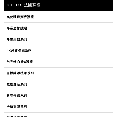
SOTHYS 法國蘇緹
奧秘璀璨雍容護理
專業臉部護理
專業美體系列
4X超導保濕系列
勻亮鑽白雙C護理
有機純淨植萃系列
啟動甦活系列
青春奇蹟系列
活妍亮眼系列