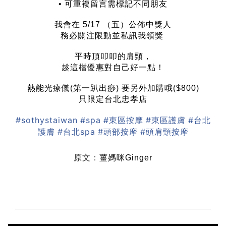
• 可重複留言需標記不同朋友
我會在 5/17 （五）公佈中獎人
務必關注限動並私訊我領獎
平時頂叩叩的肩頸，
趁這檔優惠對自己好一點！
熱能光療儀(第一趴出痧) 要另外加購哦($800)
只限定台北忠孝店
#sothystaiwan
#spa
#東區按摩
#東區護膚
#台北
護膚
#台北spa
#頭部按摩
#頭肩頸按摩
原文：
薑媽咪Ginger