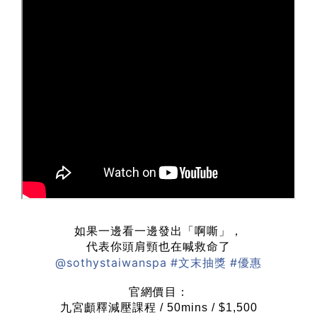
如果一邊看一邊發出「啊嘶」，
代表你頭肩頸也在喊救命了
@sothystaiwanspa
#文末抽獎
#優惠
官網價目：
九宮顱釋減壓課程 / 50mins / $1,500